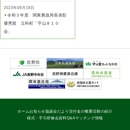
2023年08月18日
令和３年度 関東農政局長表彰
優秀賞 立科町「宇山８１０
会」
ホーム
お知らせ
協議会だより
交付金の概要
活動の紹介
様式・手引
研修会資料
Q&A
マッチング情報