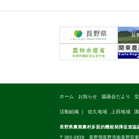
ホーム
お知らせ
協議会だより
活動組織
［
佐久地域
上田地域
長野県農業農村多面的機能発揮促進協
〒380-0838 長野県長野市南長野宮東4