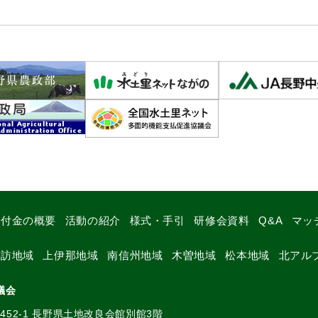
交付金の概要
活動の紹介
様式・手引
研修会資料
Q&A
マッ
諏訪地域
上伊那地域
南信州地域
木曽地域
松本地域
北アル
議会
52-1
長野県土地改良会館別館3階