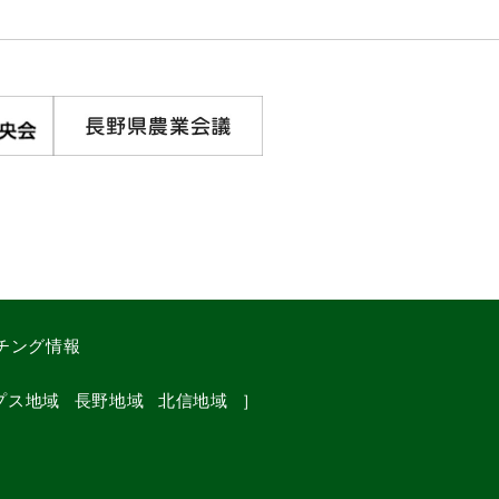
チング情報
プス地域
長野地域
北信地域
］