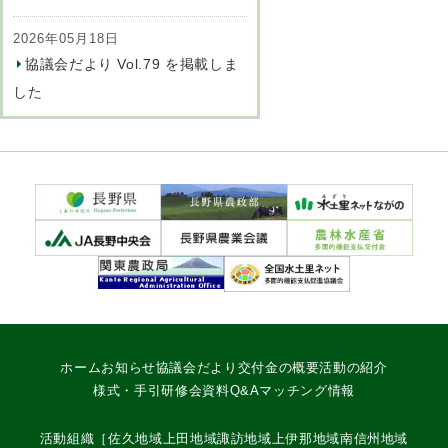
2026年05月18日
協議会だより Vol.79 を掲載しま
した
ホーム
お知らせ
協議会だより
交付金の概要
活動の紹介
様式・手引
研修会資料
Q&A
マッチング情報
活動組織
［
佐久地域
上田地域
諏訪地域
上伊那地域
南信州地域