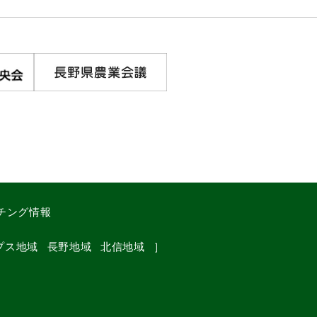
チング情報
プス地域
長野地域
北信地域
］