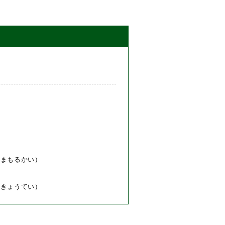
）
をまもるかい）
ききょうてい）