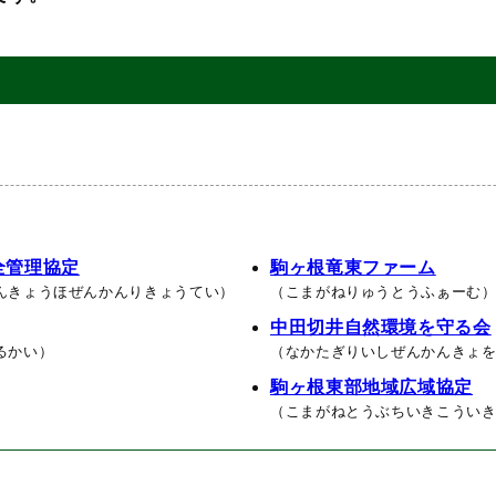
全管理協定
駒ヶ根竜東ファーム
んきょうほぜんかんりきょうてい）
（こまがねりゅうとうふぁーむ
中田切井自然環境を守る会
るかい）
（なかたぎりいしぜんかんきょ
駒ヶ根東部地域広域協定
）
（こまがねとうぶちいきこうい