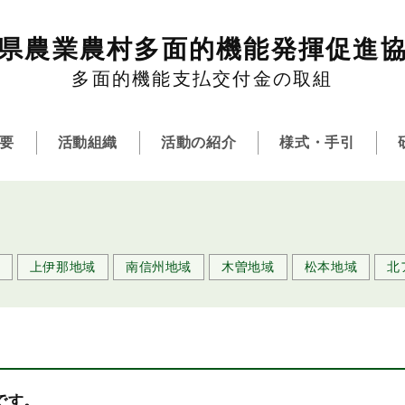
県農業農村多面的機能発揮促進
多面的機能支払交付金の取組
要
活動組織
活動の紹介
様式・手引
上伊那地域
南信州地域
木曽地域
松本地域
北
です。