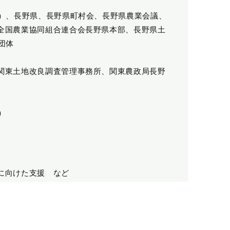
2）、長野県、長野県町村会、長野県農業会議、
全国農業協同組合連合会長野県本部、長野県土
団体
関東土地改良調査管理事務所、関東農政局長野
）
に向けた支援 など
・指導における助言 など
、事務・技術研修会の開催 など