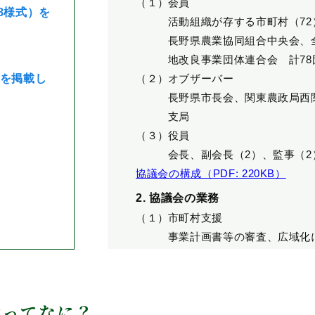
会員
8様式）を
活動組織が存する市町村（7
長野県農業協同組合中央会、
地改良事業団体連合会 計78
を掲載し
オブザーバー
長野県市長会、関東農政局西
支局
役員
会長、副会長（2）、監事（2
協議会の構成（PDF: 220KB）
2. 協議会の業務
市町村支援
事業計画書等の審査、広域化
ました
活動組織支援
相談対応、国・県による検査
広報・研修会
金ってなに？
ホームページによる情報発信