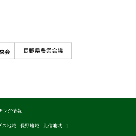
チング情報
プス地域
長野地域
北信地域
］