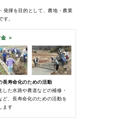
・発揮を目的として、農地・農業
です。
B）
付金
の長寿命化のための活動
化した水路や農道などの補修・
など、長寿命化のための活動を
します