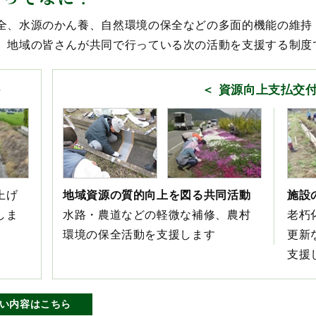
令和8年度事業計画（PDF: 173KB）
全、水源のかん養、自然環境の保全などの多面的機能の維持
3. 協議会の規約
、地域の皆さんが共同で行っている次の活動を支援する制度
規約（令和8年3月改正 / PDF: 217K
資源向上支払交
上げ
地域資源の質的向上を図る共同活動
施設
しま
水路・農道などの軽微な補修、農村
老朽
環境の保全活動を支援します
更新
支援
い内容はこちら