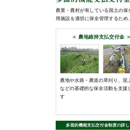
協議会だより Vol.77 を掲載しました
農業・農村が有している国土の保
2025年12月12日
用施設を適切に保全管理するため
「研修会資料」を更新しました
農地維持支払交付金
農地や水路・農道の草刈り、泥
などの基礎的な保全活動を支援
す
多面的機能支払交付金
制度の詳し